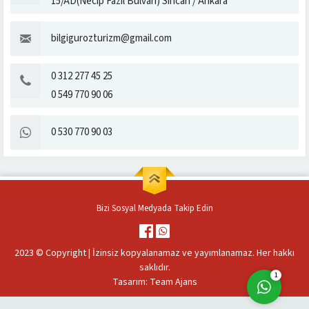
15/AD(Necip Fazıl Bulvarı) Sincan / Ankara
bilgigurozturizm@gmail.com
0 312 277 45 25
0 549 770 90 06
Müşteri Temsilcisi
0 530 770 90 03
Bizi Sosyal Medyada Takip Edin
Cevap Yaz
2023 © Copyright | İzinsiz kopyalanamaz ve yayımlanamaz. Her hakkı
saklıdır.
1
Tasarım:
Team Ajans